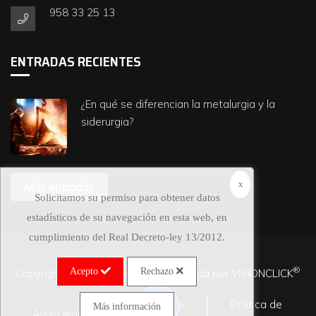
958 33 25 13
ENTRADAS RECIENTES
¿En qué se diferencian la metalurgia y la
siderurgia?
x
Más entradas
Solicitamos su permiso para obtener datos
estadísticos de su navegación en esta web, en
cumplimiento del Real Decreto-ley 13/2012.
®
Acepto
Rechazo
Copyright ©2022-2026 | Web realizada por
VISIONCLICK
Política de
Política de
Más información
Aviso legal